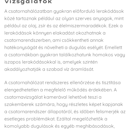
vizsgálatok
A csatornahálózatban gyakran előforduló lerakódások
közé tartoznak például az olyan szerves anyagok, mint
például az olaj, zsír és az élelmiszermaradékok. Ezek a
lerakódások könnyen elakadást okozhatnak a
csatornarendszerben, ami csökkentheti annak
hatékonyságát és növelheti a dugulás esélyét. Emellett
a csatornákban gyakran találkozhatunk homokos vagy
iszapos lerakódásokkal is, amelyek szintén
akadályozhatják a szabad víz áramlását.
A csatornahálózat rendszeres ellenőrzése és tisztítása
elengedhetetlen a megfelelő működés érdekében. A
csatornavizsgálat kamerával lehetővé teszi a
szakemberek számára, hogy részletes képet kapjanak
a csatornarendszer állapotáról, és időben felismerjék az
esetleges problémákat. Ezáltal megelőzhetők a
komolyabb dugulások és egyéb meghibásodások,