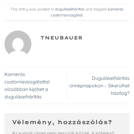
This entry was posted in
duguláselhárítás
and tagged
kamerás
csatornavizsgálat
.
TNEUBAUER
Kamerás
Duguláselhárítás
csatornavizsgálattal
ünnepnapokon – Sikerülhet
olcsóbban kijöhet a
házilag?
duguláselhárítás
Vélemény, hozzászólás?
Az e-mail címet nem tesszük közzé.
A kötelező