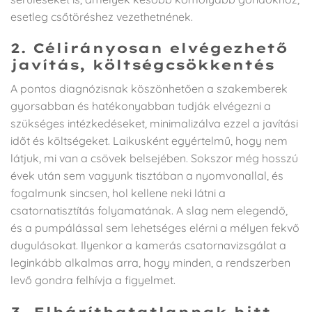
esetleg csőtöréshez vezethetnének.
2. Célirányosan elvégezhető
javítás, költségcsökkentés
A pontos diagnózisnak köszönhetően a szakemberek
gyorsabban és hatékonyabban tudják elvégezni a
szükséges intézkedéseket, minimalizálva ezzel a javítási
időt és költségeket. Laikusként egyértelmű, hogy nem
látjuk, mi van a csövek belsejében. Sokszor még hosszú
évek után sem vagyunk tisztában a nyomvonallal, és
fogalmunk sincsen, hol kellene neki látni a
csatornatisztítás folyamatának. A slag nem elegendő,
és a pumpálással sem lehetséges elérni a mélyen fekvő
dugulásokat. Ilyenkor a kamerás csatornavizsgálat a
leginkább alkalmas arra, hogy minden, a rendszerben
levő gondra felhívja a figyelmet.
3. Elháríthatatlannak hitt