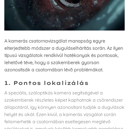
A kamerás csatornavizsgálat manapság egyre
elterjedtebb módszer a duguláselhárítás során. Az ilyen
típusú vizsgálatok rendkívül hatékonyak és pontosak,
lehetővé téve, hogy a szakemberek gyorsan
azonosítsák a csatornában lévő problémákat.
1. Pontos lokalizálás
A speciális, száloptikás kamera segítségével a
szakemberek részletes képet kaphatnak a csőrendszer
állapotáról, így könnyen azonosítani tudják a dugulások
helyét és okát. Ezen kívül, a kamerás vizsgálat során
felismerhetik a csatornában esetlegesen meglévő
sérüléseket is, amelyek később komolyabb gondokhoz,