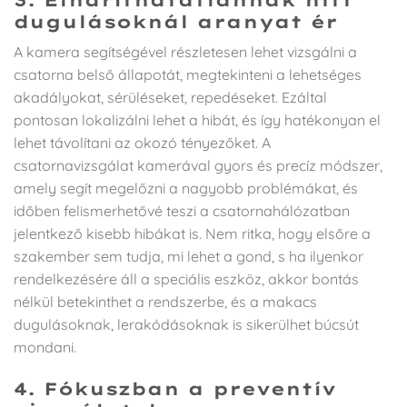
dugulásoknál aranyat ér
A kamera segítségével részletesen lehet vizsgálni a
csatorna belső állapotát, megtekinteni a lehetséges
akadályokat, sérüléseket, repedéseket. Ezáltal
pontosan lokalizálni lehet a hibát, és így hatékonyan el
lehet távolítani az okozó tényezőket. A
csatornavizsgálat kamerával gyors és precíz módszer,
amely segít megelőzni a nagyobb problémákat, és
időben felismerhetővé teszi a csatornahálózatban
jelentkező kisebb hibákat is. Nem ritka, hogy elsőre a
szakember sem tudja, mi lehet a gond, s ha ilyenkor
rendelkezésére áll a speciális eszköz, akkor bontás
nélkül betekinthet a rendszerbe, és a makacs
dugulásoknak, lerakódásoknak is sikerülhet búcsút
mondani.
4. Fókuszban a preventív