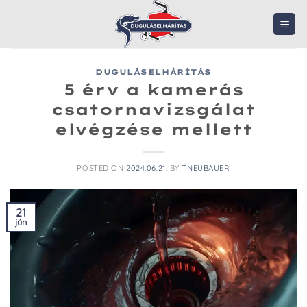
Skip
to
content
DUGULÁSELHÁRÍTÁS
5 érv a kamerás
csatornavizsgálat
elvégzése mellett
POSTED ON
2024.06.21.
BY
TNEUBAUER
21
jún