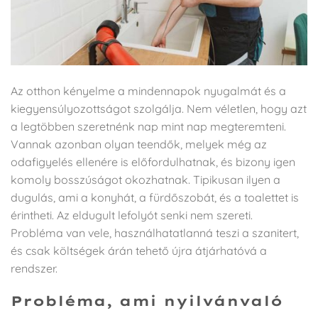
Az otthon kényelme a mindennapok nyugalmát és a
kiegyensúlyozottságot szolgálja. Nem véletlen, hogy azt
a legtöbben szeretnénk nap mint nap megteremteni.
Vannak azonban olyan teendők, melyek még az
odafigyelés ellenére is előfordulhatnak, és bizony igen
komoly bosszúságot okozhatnak. Tipikusan ilyen a
dugulás, ami a konyhát, a fürdőszobát, és a toalettet is
érintheti. Az eldugult lefolyót senki nem szereti.
Probléma van vele, használhatatlanná teszi a szanitert,
és csak költségek árán tehető újra átjárhatóvá a
rendszer.
Probléma, ami nyilvánvaló