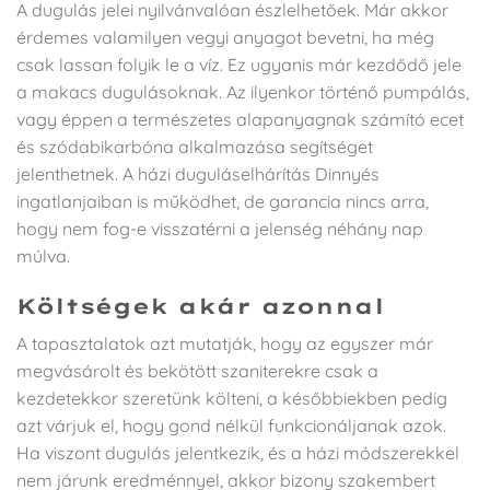
A dugulás jelei nyilvánvalóan észlelhetőek. Már akkor
érdemes valamilyen vegyi anyagot bevetni, ha még
csak lassan folyik le a víz. Ez ugyanis már kezdődő jele
a makacs dugulásoknak. Az ilyenkor történő pumpálás,
vagy éppen a természetes alapanyagnak számító ecet
és szódabikarbóna alkalmazása segítséget
jelenthetnek. A házi duguláselhárítás Dinnyés
ingatlanjaiban is működhet, de garancia nincs arra,
hogy nem fog-e visszatérni a jelenség néhány nap
múlva.
Költségek akár azonnal
A tapasztalatok azt mutatják, hogy az egyszer már
megvásárolt és bekötött szaniterekre csak a
kezdetekkor szeretünk költeni, a későbbiekben pedig
azt várjuk el, hogy gond nélkül funkcionáljanak azok.
Ha viszont dugulás jelentkezik, és a házi módszerekkel
nem járunk eredménnyel, akkor bizony szakembert