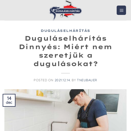
Skip
to
content
DUGULÁSELHÁRÍTÁS
Duguláselhárítás
Dinnyés: Miért nem
szeretjük a
dugulásokat?
POSTED ON
2021.12.14.
BY
TNEUBAUER
14
dec