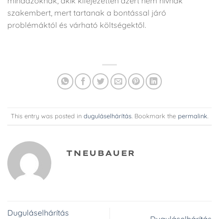
mindazoknak, akik kifejezetten azért nem hívnak
szakembert, mert tartanak a bontással járó
problémáktól és várható költségektől.
This entry was posted in
duguláselhárítás
. Bookmark the
permalink
.
TNEUBAUER
Duguláselhárítás
Duguláselhárítás