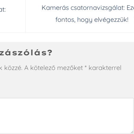
Kamerás csatornavizsgálat: Ez
t:
fontos, hogy elvégezzük!
zászólás?
k közzé.
A kötelező mezőket
*
karakterrel