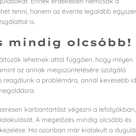
ugulásokat. Ennek érdekében nemcsak a
lehet tenni, hanem az évente legalább egysze
gálattal is.
 mindig olcsóbb!
változók lehetnek attól függően, hogy milyen
lamint az annak megszüntetésére szolgáló
b reagálunk a problémára, annál kevesebb id
 megoldásra.
eresen karbantartást végezni a lefolyókban,
ialakulását. A megelőzés mindig olcsóbb és
kezelése. Ha azonban már kialakult a dugulá