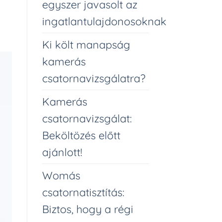
egyszer javasolt az
ingatlantulajdonosoknak
Ki költ manapság
kamerás
csatornavizsgálatra?
Kamerás
csatornavizsgálat:
Beköltözés előtt
ajánlott!
Womás
csatornatisztítás:
Biztos, hogy a régi