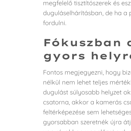
megfelelő tisztítószerek és es
duguláselhárításban, de ha 
fordulni.
Fókuszban a
gyors helyr
Fontos megjegyezni, hogy bi
nélkül nem lehet teljes mért
dugulást súlyosabb helyzet ok
csatorna, akkor a kamerás csa
feltérképezése sem lehetséges
gyorsabban szeretnék újra átj