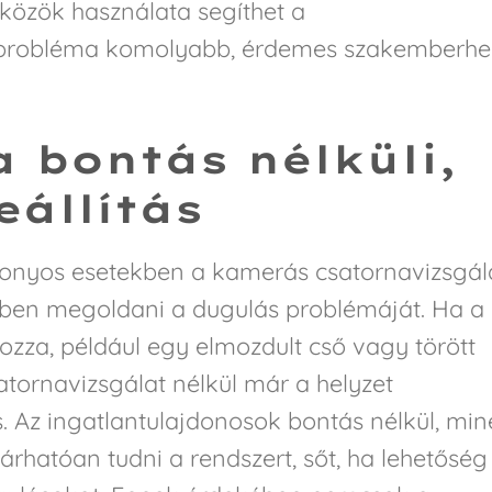
zközök használata segíthet a
a probléma komolyabb, érdemes szakemberhe
 bontás nélküli,
eállítás
zonyos esetekben a kamerás csatornavizsgál
ékben megoldani a dugulás problémáját. Ha a
ozza, például egy elmozdult cső vagy törött
tornavizsgálat nélkül már a helyzet
. Az ingatlantulajdonosok bontás nélkül, min
árhatóan tudni a rendszert, sőt, ha lehetőség