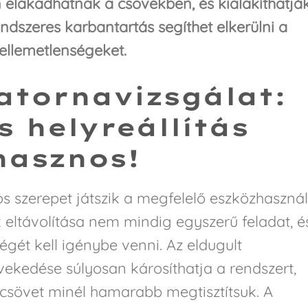
 elakadhatnak a csövekben, és kialakíthatjá
ndszeres karbantartás segíthet elkerülni a
ellemetlenségeket.
atornavizsgálat:
s helyreállítás
 hasznos!
os szerepet játszik a megfelelő eszközhasznál
 eltávolítása nem mindig egyszerű feladat, é
gét kell igénybe venni. Az eldugult
kedése súlyosan károsíthatja a rendszert,
t csövet minél hamarabb megtisztítsuk. A