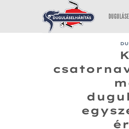
Skip
to
DUGULÁSE
content
DU
csatornav
m
dugul
egysz
é