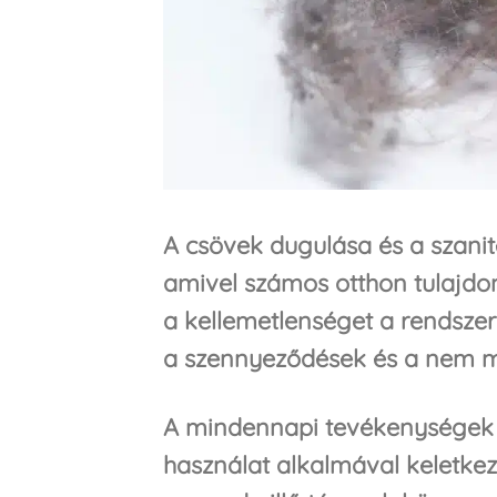
A csövek dugulása és a szani
amivel számos otthon tulajdon
a kellemetlenséget a rendsze
a szennyeződések és a nem meg
A mindennapi tevékenységek
használat alkalmával keletke