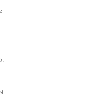
z
at
él