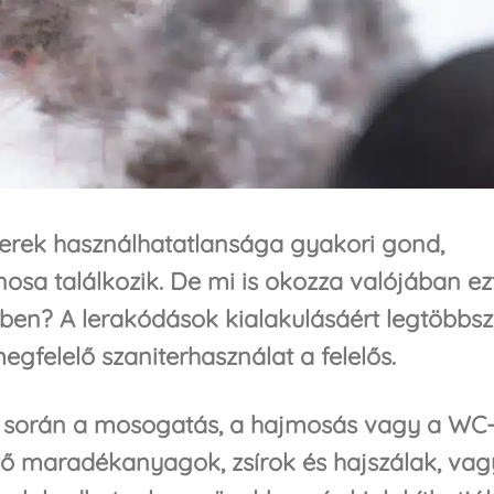
terek használhatatlansága gyakori gond,
osa találkozik. De mi is okozza valójában ez
rben? A lerakódások kialakulásáért legtöbbsz
felelő szaniterhasználat a felelős.
 során a mosogatás, a hajmosás vagy a WC
ző maradékanyagok, zsírok és hajszálak, vag