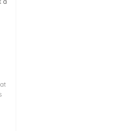
k a
at
s