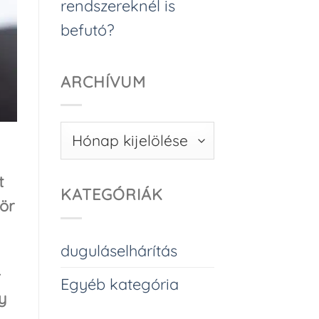
rendszereknél is
befutó?
ARCHÍVUM
Archívum
t
KATEGÓRIÁK
ör
duguláselhárítás
-
Egyéb kategória
y