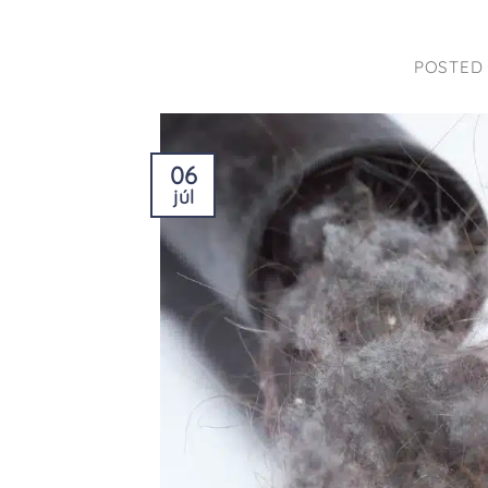
POSTED
06
júl