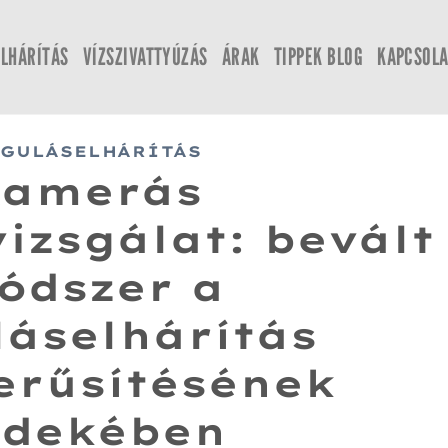
LHÁRÍTÁS
VÍZSZIVATTYÚZÁS
ÁRAK
TIPPEK BLOG
KAPCSOLA
GULÁSELHÁRÍTÁS
Kamerás
izsgálat: bevált
ódszer a
áselhárítás
erűsítésének
rdekében