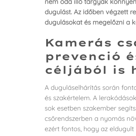
nem oda illő tárgyak könnyen
dugulást. Az időben végzett re
dugulásokat és megelőzni a k
Kamerás cs
prevenció é
céljából is
A duguláselhárítás során font
és szakértelem. A lerakódások
sok esetben szakember segítsé
csőrendszerben a nyomás növe
ezért fontos, hogy az eldugul