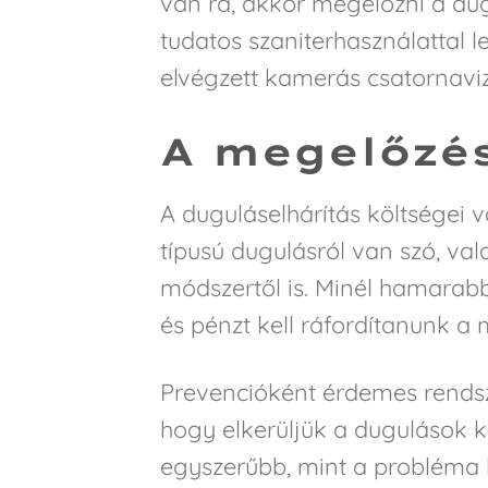
van rá, akkor megelőzni a d
tudatos szaniterhasználattal 
elvégzett kamerás csatornavizs
A megelőzés
A duguláselhárítás költségei 
típusú dugulásról van szó, va
módszertől is. Minél hamarab
és pénzt kell ráfordítanunk a
Prevencióként érdemes rendsz
hogy elkerüljük a dugulások k
egyszerűbb, mint a probléma 