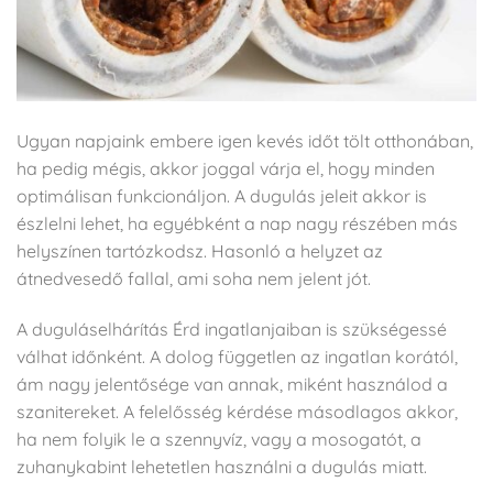
Ugyan napjaink embere igen kevés időt tölt otthonában,
ha pedig mégis, akkor joggal várja el, hogy minden
optimálisan funkcionáljon. A dugulás jeleit akkor is
észlelni lehet, ha egyébként a nap nagy részében más
helyszínen tartózkodsz. Hasonló a helyzet az
átnedvesedő fallal, ami soha nem jelent jót.
A duguláselhárítás Érd ingatlanjaiban is szükségessé
válhat időnként. A dolog független az ingatlan korától,
ám nagy jelentősége van annak, miként használod a
szanitereket. A felelősség kérdése másodlagos akkor,
ha nem folyik le a szennyvíz, vagy a mosogatót, a
zuhanykabint lehetetlen használni a dugulás miatt.