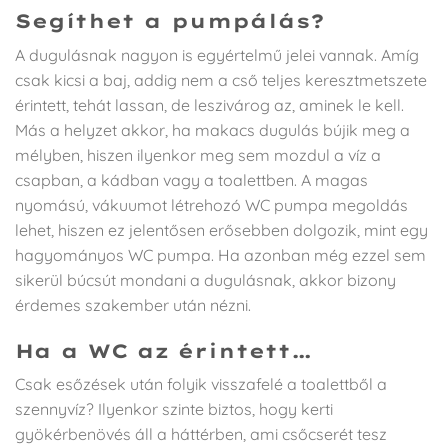
Segíthet a pumpálás?
A dugulásnak nagyon is egyértelmű jelei vannak. Amíg
csak kicsi a baj, addig nem a cső teljes keresztmetszete
érintett, tehát lassan, de leszivárog az, aminek le kell.
Más a helyzet akkor, ha makacs dugulás bújik meg a
mélyben, hiszen ilyenkor meg sem mozdul a víz a
csapban, a kádban vagy a toalettben. A magas
nyomású, vákuumot létrehozó WC pumpa megoldás
lehet, hiszen ez jelentősen erősebben dolgozik, mint egy
hagyományos WC pumpa. Ha azonban még ezzel sem
sikerül búcsút mondani a dugulásnak, akkor bizony
érdemes szakember után nézni.
Ha a WC az érintett…
Csak esőzések után folyik visszafelé a toalettből a
szennyvíz? Ilyenkor szinte biztos, hogy kerti
gyökérbenövés áll a háttérben, ami csőcserét tesz