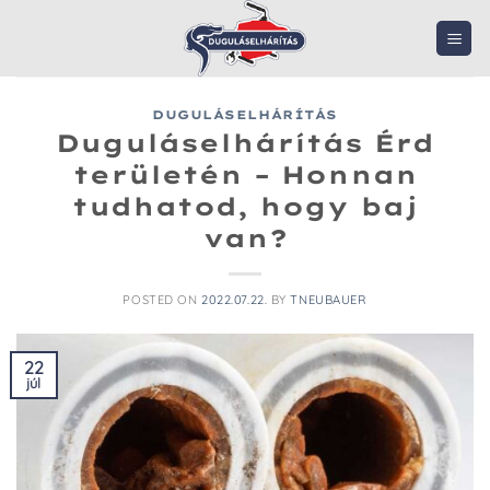
Skip
to
content
DUGULÁSELHÁRÍTÁS
Duguláselhárítás Érd
területén – Honnan
tudhatod, hogy baj
van?
POSTED ON
2022.07.22.
BY
TNEUBAUER
22
júl