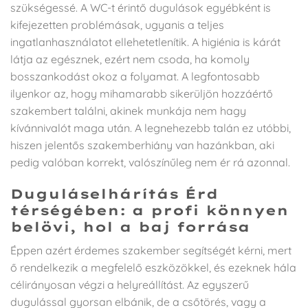
szükségessé. A WC-t érintő dugulások egyébként is
kifejezetten problémásak, ugyanis a teljes
ingatlanhasználatot ellehetetlenítik. A higiénia is kárát
látja az egésznek, ezért nem csoda, ha komoly
bosszankodást okoz a folyamat. A legfontosabb
ilyenkor az, hogy mihamarabb sikerüljön hozzáértő
szakembert találni, akinek munkája nem hagy
kívánnivalót maga után. A legnehezebb talán ez utóbbi,
hiszen jelentős szakemberhiány van hazánkban, aki
pedig valóban korrekt, valószínűleg nem ér rá azonnal.
Duguláselhárítás Érd
térségében: a profi könnyen
belövi, hol a baj forrása
Éppen azért érdemes szakember segítségét kérni, mert
ő rendelkezik a megfelelő eszközökkel, és ezeknek hála
célirányosan végzi a helyreállítást. Az egyszerű
dugulással gyorsan elbánik, de a csőtörés, vagy a