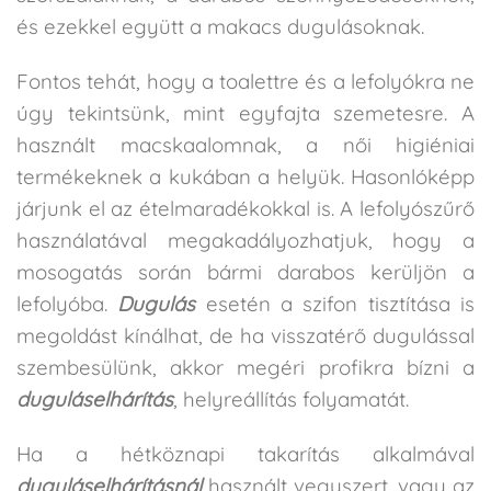
és ezekkel együtt a makacs dugulásoknak.
Fontos tehát, hogy a toalettre és a lefolyókra ne
úgy tekintsünk, mint egyfajta szemetesre. A
használt macskaalomnak, a női higiéniai
termékeknek a kukában a helyük. Hasonlóképp
járjunk el az ételmaradékokkal is. A lefolyószűrő
használatával megakadályozhatjuk, hogy a
mosogatás során bármi darabos kerüljön a
lefolyóba.
Dugulás
esetén a szifon tisztítása is
megoldást kínálhat, de ha visszatérő dugulással
szembesülünk, akkor megéri profikra bízni a
duguláselhárítás
, helyreállítás folyamatát.
Ha a hétköznapi takarítás alkalmával
duguláselhárításnál
használt vegyszert, vagy az