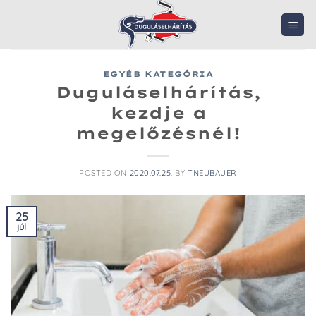
Skip
to
content
EGYÉB KATEGÓRIA
Duguláselhárítás,
kezdje a
megelőzésnél!
POSTED ON
2020.07.25.
BY
TNEUBAUER
25
júl