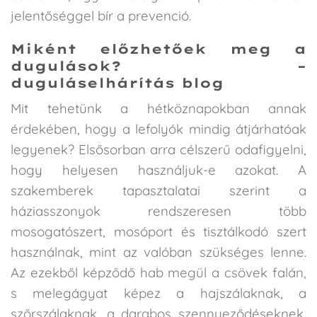
jelentőséggel bír a prevenció.
Miként előzhetőek meg a
dugulások? –
duguláselhárítás blog
Mit tehetünk a hétköznapokban annak
érdekében, hogy a lefolyók mindig átjárhatóak
legyenek? Elsősorban arra célszerű odafigyelni,
hogy helyesen használjuk-e azokat. A
szakemberek tapasztalatai szerint a
háziasszonyok rendszeresen több
mosogatószert, mosóport és tisztálkodó szert
használnak, mint az valóban szükséges lenne.
Az ezekből képződő hab megül a csövek falán,
s melegágyat képez a hajszálaknak, a
szőrszálaknak, a darabos szennyeződéseknek,