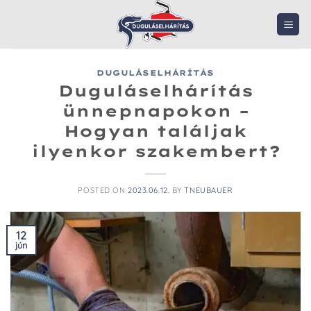
Skip
to
content
DUGULÁSELHÁRÍTÁS
Duguláselhárítás
ünnepnapokon –
Hogyan találjak
ilyenkor szakembert?
POSTED ON
2023.06.12.
BY
TNEUBAUER
12
jún