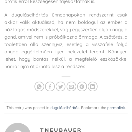
profik erről készségesen tájékoztatnak is.
A duguláselhárítás ünnepnapokon rendszerint csak
akkor válik aktuálissá, ha nem boldogul az ember a
házilagos módszerekkel, vagy egyszerűen olyan nagy a
gond, amivel nem is próbálkozna önmaga. A csőtörés, a
toalettben álló szennyvíz, esetleg a visszafelé folyó
anyag egyértelműen ilyen helyzetet teremt. Könnyen
lehet, hogy bontás nélkül, a megfelelő eszközökkel
hamar újra átjárható lesz a rendszer.
This entry was posted in
duguláselhárítás
. Bookmark the
permalink
.
TNEUBAUER