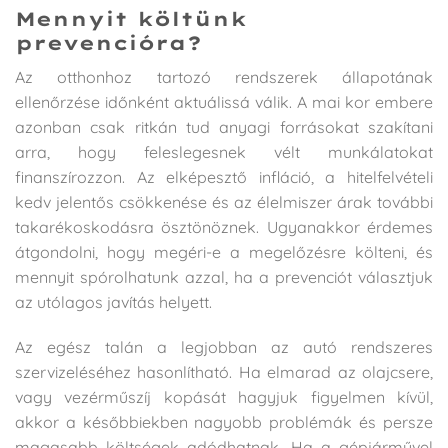
Mennyit költünk
prevencióra?
Az otthonhoz tartozó rendszerek állapotának
ellenőrzése időnként aktuálissá válik. A mai kor embere
azonban csak ritkán tud anyagi forrásokat szakítani
arra, hogy feleslegesnek vélt munkálatokat
finanszírozzon. Az elképesztő infláció, a hitelfelvételi
kedv jelentős csökkenése és az élelmiszer árak további
takarékoskodásra ösztönöznek. Ugyanakkor érdemes
átgondolni, hogy megéri-e a megelőzésre költeni, és
mennyit spórolhatunk azzal, ha a prevenciót választjuk
az utólagos javítás helyett.
Az egész talán a legjobban az autó rendszeres
szervizeléséhez hasonlítható. Ha elmarad az olajcsere,
vagy vezérműszíj kopását hagyjuk figyelmen kívül,
akkor a későbbiekben nagyobb problémák és persze
magasabb költségek adódhatnak. Ha a gépjárművel