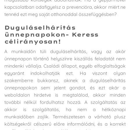
kapcsolatban odafigyelsz a prevencióra, akkor miért ne
tennéd ezt meg saját otthonoddal összefüggésben?
Duguláselhárítás
ünnepnapokon- Keress
célirányosan!
A munkaidőn túli duguláselhárítás, vagy az akár
ünnepnapon történő helyszínre kiszállás feladatát nem
mindenki vállalja. Családi állapot, egyéb elfoglaltságok
egyaránt indokolhatják ezt. Ha viszont olyan
szakemberre bukkansz, akinek a duguláselhárítás
ünnepnapokon sem jelent gondot, és ezt akár a
weboldalon hirdetve is megtalálod, akkor minden
további nélkül fordulhatsz hozzá. A szolgáltatás az
akkor is szolgáltatás, ha nem a hétköznapi
munkaidőben zajlik. Természetesen a várható plusz
költségekről célszerű előre informálódni, és a korrekt