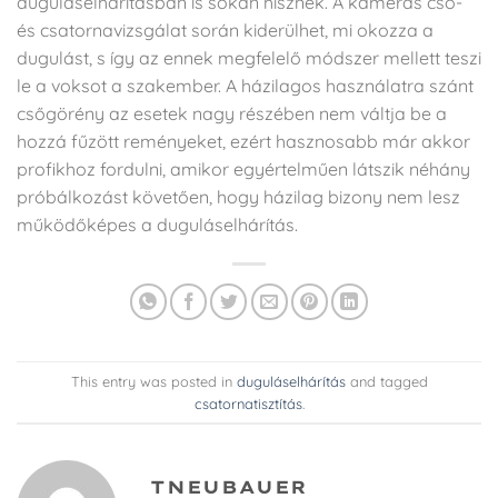
duguláselhárításban is sokan hisznek. A kamerás cső-
és csatornavizsgálat során kiderülhet, mi okozza a
dugulást, s így az ennek megfelelő módszer mellett teszi
le a voksot a szakember. A házilagos használatra szánt
csőgörény az esetek nagy részében nem váltja be a
hozzá fűzött reményeket, ezért hasznosabb már akkor
profikhoz fordulni, amikor egyértelműen látszik néhány
próbálkozást követően, hogy házilag bizony nem lesz
működőképes a duguláselhárítás.
This entry was posted in
duguláselhárítás
and tagged
csatornatisztítás
.
TNEUBAUER