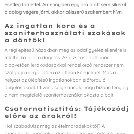
esetleg toalettel. Amennyiben egy óra alatt sem sikerül
a dolog végére járni, akkor célszerű szakembert hívni.
Az ingatlan kora és a
szaniterhasználati szokások
a döntők!
A régi építésű házakban még az odafigyelés ellenére is
felütheti a fejét a dugulás. Az elzsírosodott, már
alapvetően lerakódásokkal rendelkező rendszer nem
szolgálja megfelelően az otthon kényelmét. Más a
helyzet az újépítésű ingatlanokban előforduló
dugulásoknál. Itt van esélye annak, hogy bizony tényleg
a nem megfelelő szaniterhasználat okozta a bajt.
Csatornatisztítás: Tájékozódj
előre az árakról!
Hol szabadulsz meg az ételmaradékoktól? A
szemetesbe mennek a darabos szennyeződések, vagy