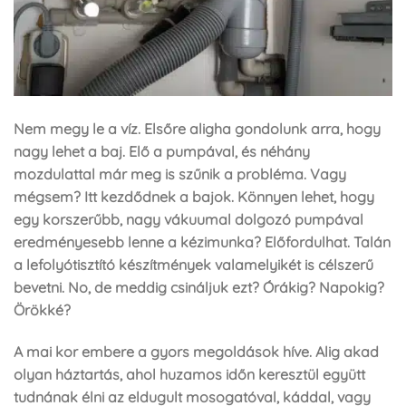
Nem megy le a víz. Elsőre aligha gondolunk arra, hogy
nagy lehet a baj. Elő a pumpával, és néhány
mozdulattal már meg is szűnik a probléma. Vagy
mégsem? Itt kezdődnek a bajok. Könnyen lehet, hogy
egy korszerűbb, nagy vákuumal dolgozó pumpával
eredményesebb lenne a kézimunka? Előfordulhat. Talán
a lefolyótisztító készítmények valamelyikét is célszerű
bevetni. No, de meddig csináljuk ezt? Órákig? Napokig?
Örökké?
A mai kor embere a gyors megoldások híve. Alig akad
olyan háztartás, ahol huzamos időn keresztül együtt
tudnának élni az eldugult mosogatóval, káddal, vagy