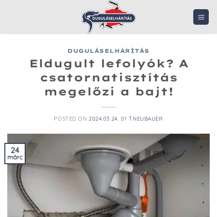
Skip
to
content
DUGULÁSELHÁRÍTÁS
Eldugult lefolyók? A
csatornatisztítás
megelőzi a bajt!
POSTED ON
2024.03.24.
BY
TNEUBAUER
24
márc