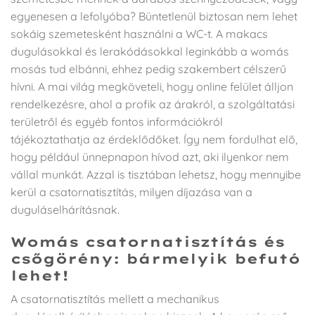
egyenesen a lefolyóba? Büntetlenül biztosan nem lehet
sokáig szemetesként használni a WC-t. A makacs
dugulásokkal és lerakódásokkal leginkább a womás
mosás tud elbánni, ehhez pedig szakembert célszerű
hívni. A mai világ megköveteli, hogy online felület álljon
rendelkezésre, ahol a profik az árakról, a szolgáltatási
területről és egyéb fontos információkról
tájékoztathatja az érdeklődőket. Így nem fordulhat elő,
hogy például ünnepnapon hívod azt, aki ilyenkor nem
vállal munkát. Azzal is tisztában lehetsz, hogy mennyibe
kerül a csatornatisztítás, milyen díjazása van a
duguláselhárításnak.
Womás csatornatisztítás és
csőgörény: bármelyik befutó
lehet!
A csatornatisztítás mellett a mechanikus