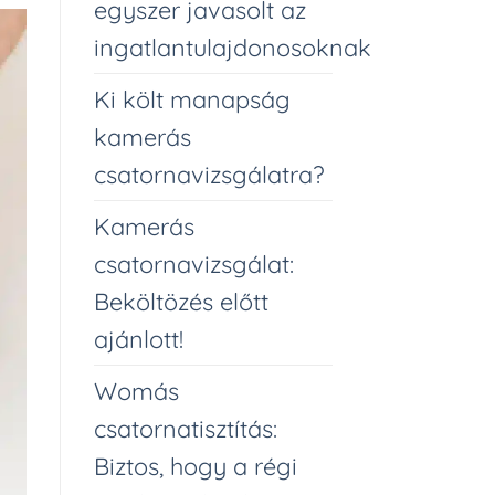
egyszer javasolt az
ingatlantulajdonosoknak
Ki költ manapság
kamerás
csatornavizsgálatra?
Kamerás
csatornavizsgálat:
Beköltözés előtt
ajánlott!
Womás
csatornatisztítás:
Biztos, hogy a régi