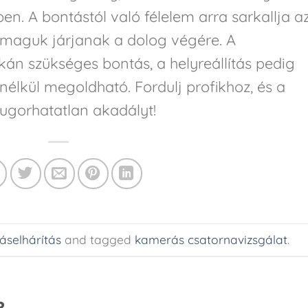
ben. A bontástól való félelem arra sarkallja a
 maguk járjanak a dolog végére. A
án szükséges bontás, a helyreállítás pedig
nélkül megoldható. Fordulj profikhoz, és a
gorhatatlan akadályt!
áselhárítás
and tagged
kamerás csatornavizsgálat
.
R