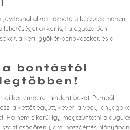
l
i javításnál alkalmazható a készülék, hanem
 lehetőséget akkor is, ha egyszerűen
okat, a kerti gyökér-benövéseket, és a
 a bontástól
legtöbben!
a mai kor embere mindent bevet. Pumpál,
 teszi a kettőt együtt, keveri a vegyi anyagoka
het. Ha nem sikerül így megszüntetni a dugulás
a szánt csőgörény, ami hozzáértés hiányában