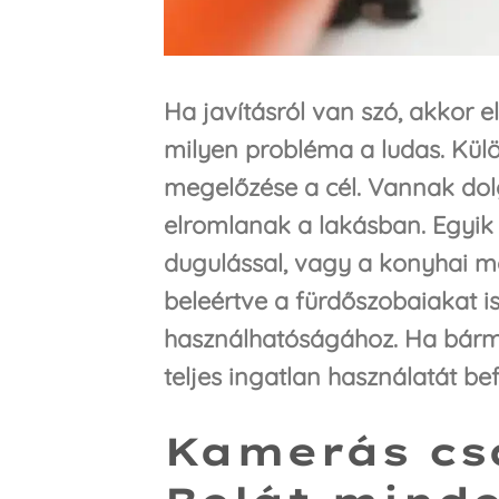
Ha javításról van szó, akkor 
milyen probléma a ludas. Kül
megelőzése a cél. Vannak do
elromlanak a lakásban. Egyi
dugulással, vagy a konyhai m
beleértve a fürdőszobaiakat is
használhatóságához. Ha bárm
teljes ingatlan használatát bef
Kamerás cs