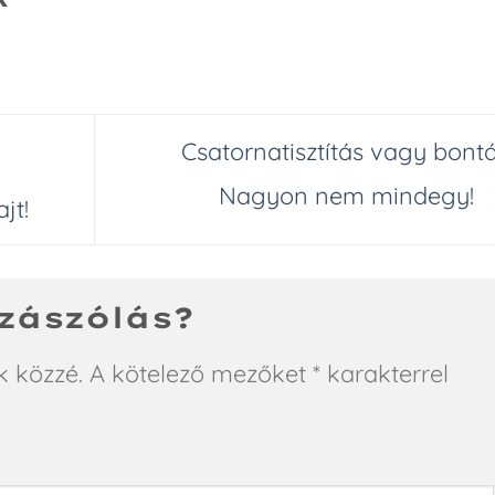
Csatornatisztítás vagy bont
Nagyon nem mindegy!
jt!
zászólás?
k közzé.
A kötelező mezőket
*
karakterrel