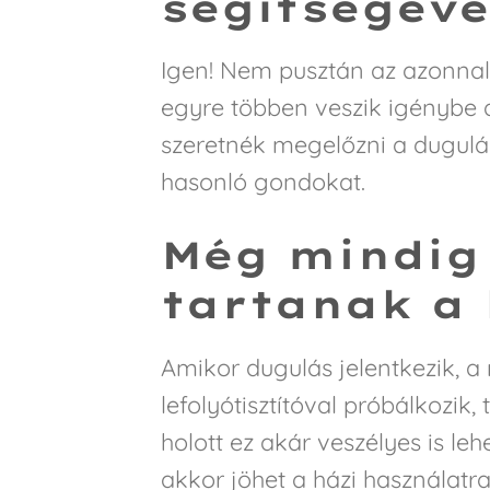
segítségéve
Igen! Nem pusztán az azonnal
egyre többen veszik igénybe a
szeretnék megelőzni a dugulás
hasonló gondokat.
Még mindig
tartanak a 
Amikor dugulás jelentkezik, 
lefolyótisztítóval próbálkozik,
holott ez akár veszélyes is le
akkor jöhet a házi használatr