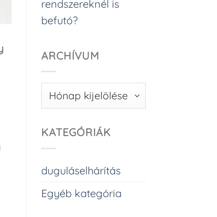
rendszereknél is
befutó?
y
ARCHÍVUM
Archívum
KATEGÓRIÁK
a
duguláselhárítás
Egyéb kategória