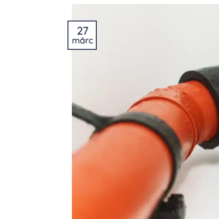
27
márc