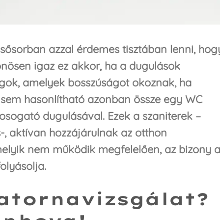
elsősorban azzal érdemes tisztában lenni, hog
önösen igaz ez akkor, ha a dugulások
lgok, amelyek bosszúságot okoznak, ha
k sem hasonlítható azonban össze egy WC
osogató dugulásával. Ezek a szaniterek –
-, aktívan hozzájárulnak az otthon
elyik nem működik megfelelően, az bizony 
olyásolja.
atornavizsgálat?