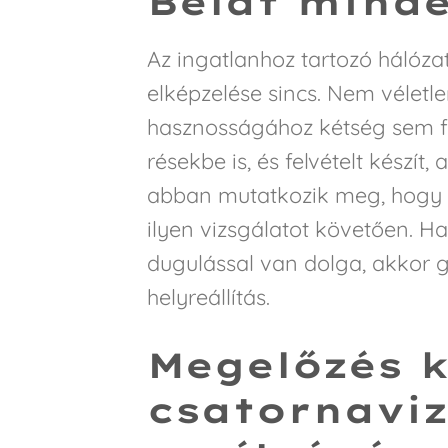
Belát mind
Az ingatlanhoz tartozó hálóza
elképzelése sincs. Nem véletl
hasznosságához kétség sem fér
résekbe is, és felvételt készít,
abban mutatkozik meg, hogy a
ilyen vizsgálatot követően. H
dugulással van dolga, akkor 
helyreállítás.
Megelőzés 
csatornaviz