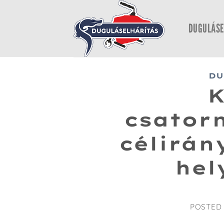
Skip
to
DUGULÁSE
content
DU
csatorn
célirán
hel
POSTED