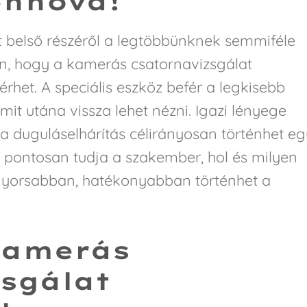
enhova!
t belső részéről a legtöbbünknek semmiféle
en, hogy a kamerás csatornavizsgálat
het. A speciális eszköz befér a legkisebb
 amit utána vissza lehet nézni. Igazi lényege
 duguláselhárítás célirányosan történhet eg
a pontosan tudja a szakember, hol és milyen
gyorsabban, hatékonyabban történhet a
kamerás
sgálat