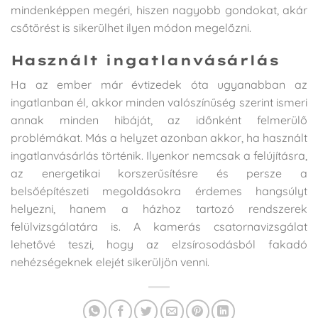
mindenképpen megéri, hiszen nagyobb gondokat, akár
csőtörést is sikerülhet ilyen módon megelőzni.
Használt ingatlanvásárlás
Ha az ember már évtizedek óta ugyanabban az
ingatlanban él, akkor minden valószínűség szerint ismeri
annak minden hibáját, az időnként felmerülő
problémákat. Más a helyzet azonban akkor, ha használt
ingatlanvásárlás történik. Ilyenkor nemcsak a felújításra,
az energetikai korszerűsítésre és persze a
belsőépítészeti megoldásokra érdemes hangsúlyt
helyezni, hanem a házhoz tartozó rendszerek
felülvizsgálatára is. A kamerás csatornavizsgálat
lehetővé teszi, hogy az elzsírosodásból fakadó
nehézségeknek elejét sikerüljön venni.