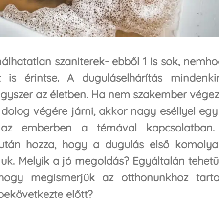
álhatatlan szaniterek- ebből 1 is sok, nemh
 is érintse. A duguláselhárítás mindenki
 egyszer az életben. Ha nem szakember végez
 dolog végére járni, akkor nagy eséllyel egy
az emberben a témával kapcsolatban.
 után hozza, hogy a dugulás első komoly
juk. Melyik a jó megoldás? Egyáltalán tehet
hogy megismerjük az otthonunkhoz tarto
bekövetkezte előtt?