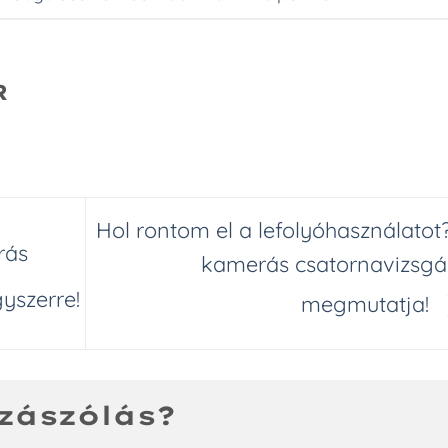
R
Hol rontom el a lefolyóhasználatot
rás
kamerás csatornavizsgá
yszerre!
megmutatja!
zászólás?