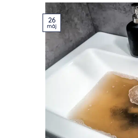
26
máj