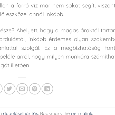
llen a forró víz már nem sokat segít, viszon
lő eszközei annál inkább.
része? Ahelyett, hogy a magas áraktól tarta
fordulástól, inkább érdemes olyan szakemb
jánlattal szolgál. Ez a megbízhatóság fon
 belőle arról, hogy milyen munkára számítha
át illetően.
in
duguláselhárítás
. Bookmark the
permalink
.