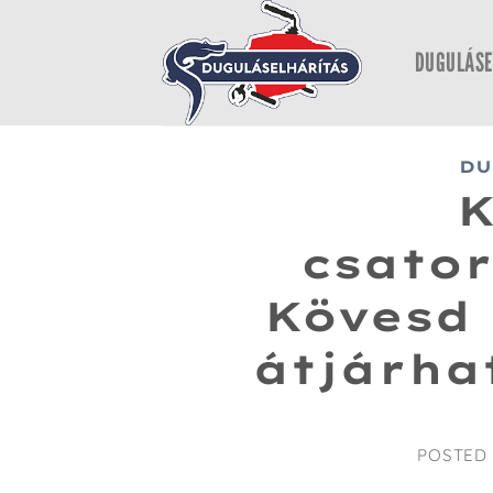
Skip
to
DUGULÁSE
content
DU
csator
Kövesd 
átjárha
POSTED