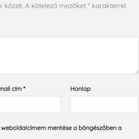
k közzé.
A kötelező mezőket
*
karakterrel
mail cím
*
Honlap
s weboldalcímem mentése a böngészőben a