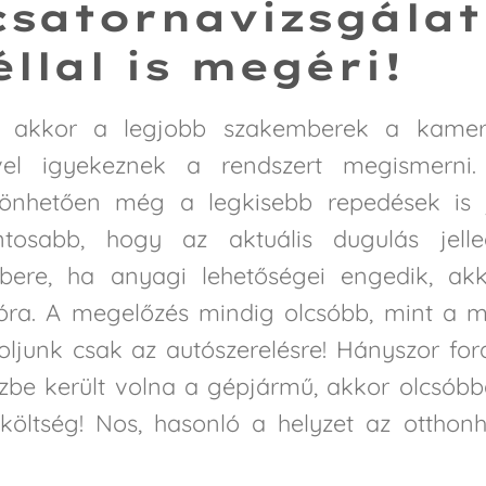
csatornavizsgálat
llal is megéri!
ó, akkor a legjobb szakemberek a kamer
ével igyekeznek a rendszert megismerni
önhetően még a legkisebb repedések is 
tosabb, hogy az aktuális dugulás jelle
bere, ha anyagi lehetőségei engedik, ak
cióra. A megelőzés mindig olcsóbb, mint a 
oljunk csak az autószerelésre! Hányszor for
zbe került volna a gépjármű, akkor olcsób
költség! Nos, hasonló a helyzet az otthon