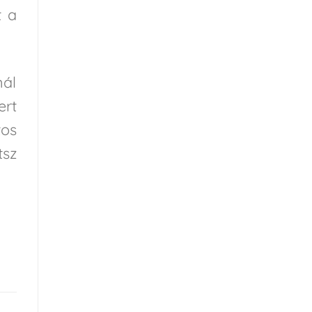
t a
nál
ert
tos
tsz