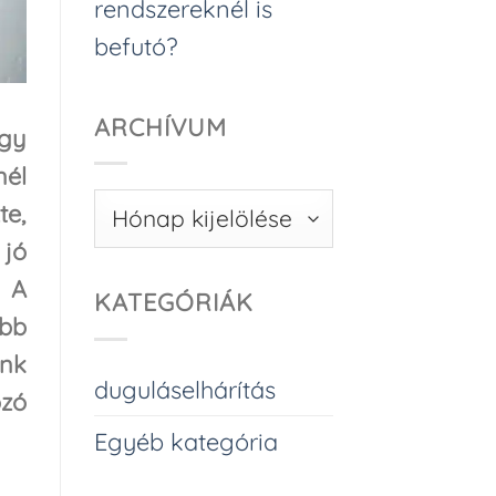
rendszereknél is
befutó?
ARCHÍVUM
ogy
nél
Archívum
te,
 jó
 A
KATEGÓRIÁK
abb
ünk
duguláselhárítás
zó
Egyéb kategória