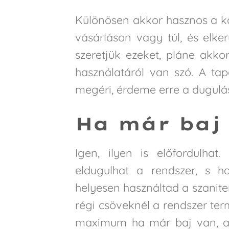
Különösen akkor hasznos a ka
vásárláson vagy túl, és elk
szeretjük ezeket, pláne akko
használatáról van szó. A tap
megéri, érdeme erre a dugulás
Ha már baj
Igen, ilyen is előfordulha
eldugulhat a rendszer, s h
helyesen használtad a szanite
régi csöveknél a rendszer ter
maximum ha már baj van, ak