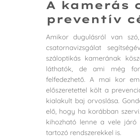
A kamerás 
preventív cé
Amikor dugulásról van sz
csatornavizsgálat segítség
száloptikás kamerának kösz
láthatók, de ami még fon
felfedezhető. A mai kor em
előszeretettel költ a preven
kialakult baj orvoslása. Gond
elő, hogy ha korábban szervi
kihozható lenne a vele járó 
tartozó rendszerekkel is.