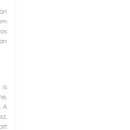
lan
nem
tos
ban
 is
ne,
. A
sz,
att