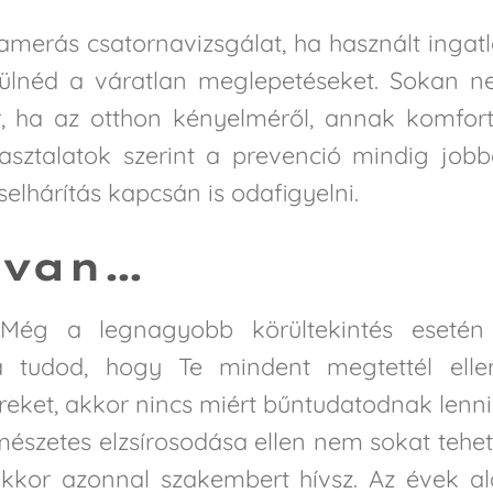
merás csatornavizsgálat, ha használt ingat
erülnéd a váratlan meglepetéseket. Sokan 
r, ha az otthon kényelméről, annak komfor
asztalatok szerint a prevenció mindig job
elhárítás kapcsán is odafigyelni.
 van…
t. Még a legnagyobb körültekintés esetén
a tudod, hogy Te mindent megtettél elle
reket, akkor nincs miért bűntudatodnak lenni
mészetes elzsírosodása ellen nem sokat tehet
kor azonnal szakembert hívsz. Az évek al