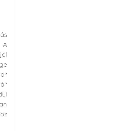
ás
. A
jól
ge
kor
már
dul
ban
hoz