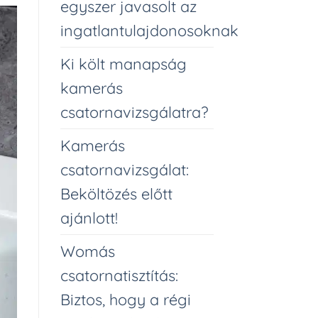
egyszer javasolt az
ingatlantulajdonosoknak
Ki költ manapság
kamerás
csatornavizsgálatra?
Kamerás
csatornavizsgálat:
Beköltözés előtt
ajánlott!
Womás
csatornatisztítás:
Biztos, hogy a régi