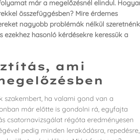
z folyamat már a megelőzésnél elindul. Hogya
erekkel összefüggésben? Mire érdemes
itereket nagyobb problémák nélkül szeretnénk
és ezekhez hasonló kérdésekre keressük a
ztítás, ami
 megelőzésben
k szakembert, ha valami gond van a
onban már előtte is gondolni rá, egyfajta
rás csatornavizsgálat régóta eredményesen
égével pedig minden lerakódásra, repedésre,