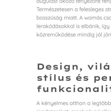
dugulást okozó tényezőre fény
Természetesen a felesleges str
bosszúság miatt. A womás csa
lerakódásokkal is elbánik, így
közreműködése mindig jól jön
Design, vil
stílus és pe
funkcionali
A kényelmes otthon a legtöbb