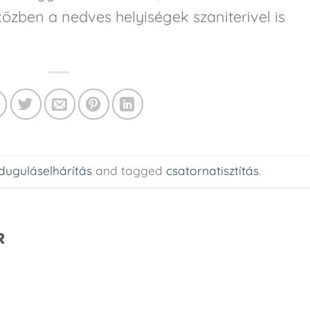
özben a nedves helyiségek szaniterivel is
duguláselhárítás
and tagged
csatornatisztítás
.
R