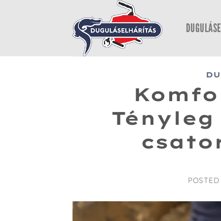
Skip
to
DUGULÁSE
content
DU
Komfor
Tényleg
csato
POSTED