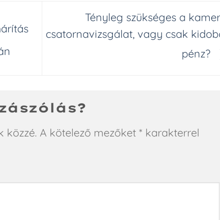
Tényleg szükséges a kame
árítás
csatornavizsgálat, vagy csak kidob
án
pénz?
zászólás?
k közzé.
A kötelező mezőket
*
karakterrel