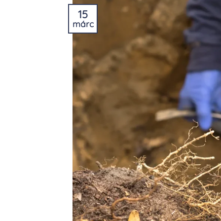
15
márc