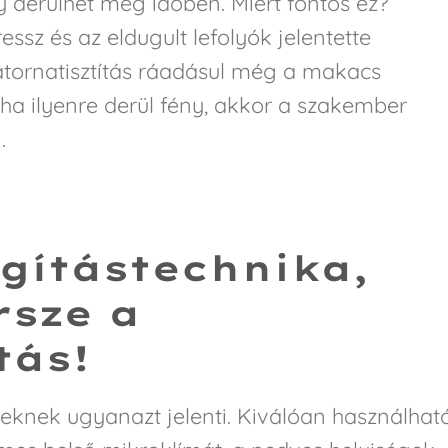
 derülhet még időben. Miért fontos ez?
essz és az eldugult lefolyók jelentette
tornatisztítás ráadásul még a makacs
 ha ilyenre derül fény, akkor a szakember
.
ágítástechnika,
rsze a
tás!
eknek ugyanazt jelenti. Kiválóan használhat