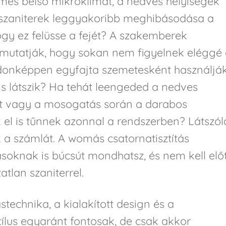
mes belső mikroklímát, a nedves helyiségek
 szaniterek leggyakoribb meghibásodása a
gy ez felüsse a fejét? A szakemberek
 mutatják, hogy sokan nem figyelnek eléggé
ajdonképpen egyfajta szemetesként használjá
 is látszik? Ha tehát leengeded a nedves
t vagy a mosogatás során a darabos
 el is tűnnek azonnal a rendszerben? Látszó
 a számlát. A womás csatornatisztítás
soknak is búcsút mondhatsz, és nem kell elő
tlan szaniterrel.
stechnika, a kialakított design és a
tílus egyaránt fontosak, de csak akkor