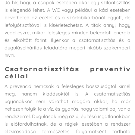
Jó hír, hogy a csapok esetében akár egy szifontisztítás
is elegendő lehet. A WC vagy például a kád esetében
bevetheted az ecetet és a szódabikarbónát együtt, de
lefolyótisztítóval is kísérletezhetsz. A titok annyi, hogy
vedd észre, mikor felesleges minden beleadott energia
és elköltött forint. Ilyenkor a csatornatisztítás és a
duguláselhárítás feladatára megéri inkább szakembert
hívni.
Csatornatisztítás preventív
céllal
A prevenció nemcsak a felesleges bosszúságtól kímél
meg, hanem kiadásoktól is. A csatornatisztítás
ugyanakkor nem várathat magára akkor, ha már
nehezen folyik le a víz, és gyanús, hogy valami baj van a
rendszerrel. Dugulások még az új építésű ingatlanokban
is előfordulhatnak, de a régiek esetében a rendszer
elzsírosodása természetes folyamatként tartható