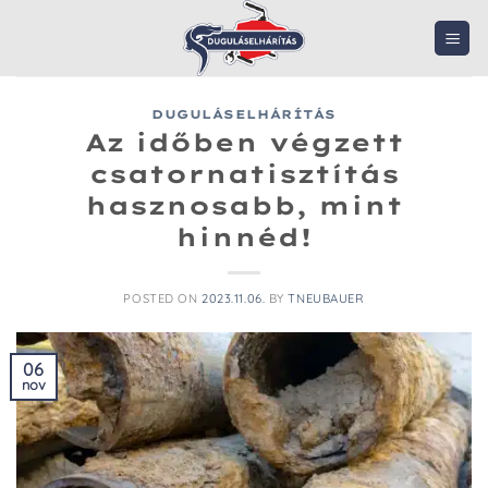
Skip
to
content
DUGULÁSELHÁRÍTÁS
Az időben végzett
csatornatisztítás
hasznosabb, mint
hinnéd!
POSTED ON
2023.11.06.
BY
TNEUBAUER
06
nov