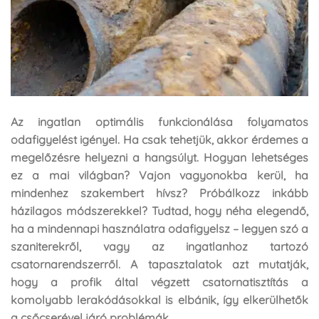
Az ingatlan optimális funkcionálása folyamatos
odafigyelést igényel. Ha csak tehetjük, akkor érdemes a
megelőzésre helyezni a hangsúlyt. Hogyan lehetséges
ez a mai világban? Vajon vagyonokba kerül, ha
mindenhez szakembert hívsz? Próbálkozz inkább
házilagos módszerekkel? Tudtad, hogy néha elegendő,
ha a mindennapi használatra odafigyelsz – legyen szó a
szaniterekről, vagy az ingatlanhoz tartozó
csatornarendszerről. A tapasztalatok azt mutatják,
hogy a profik által végzett csatornatisztítás a
komolyabb lerakódásokkal is elbánik, így elkerülhetők
a csőcserével járó problémák.