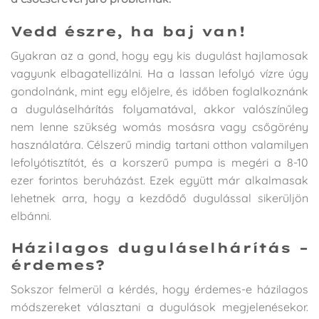
Vedd észre, ha baj van!
Gyakran az a gond, hogy egy kis dugulást hajlamosak
vagyunk elbagatellizálni. Ha a lassan lefolyó vízre úgy
gondolnánk, mint egy előjelre, és időben foglalkoznánk
a duguláselhárítás folyamatával, akkor valószínűleg
nem lenne szükség womás mosásra vagy csőgörény
használatára. Célszerű mindig tartani otthon valamilyen
lefolyótisztítót, és a korszerű pumpa is megéri a 8-10
ezer forintos beruházást. Ezek együtt már alkalmasak
lehetnek arra, hogy a kezdődő dugulással sikerüljön
elbánni.
Házilagos duguláselhárítás –
érdemes?
Sokszor felmerül a kérdés, hogy érdemes-e házilagos
módszereket választani a dugulások megjelenésekor.