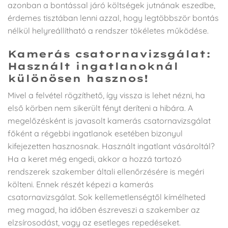
azonban a bontással járó költségek jutnának eszedbe,
érdemes tisztában lenni azzal, hogy legtöbbször bontás
nélkül helyreállítható a rendszer tökéletes működése.
Kamerás csatornavizsgálat:
Használt ingatlanoknál
különösen hasznos!
Mivel a felvétel rögzíthető, így vissza is lehet nézni, ha
első körben nem sikerült fényt deríteni a hibára. A
megelőzésként is javasolt kamerás csatornavizsgálat
főként a régebbi ingatlanok esetében bizonyul
kifejezetten hasznosnak. Használt ingatlant vásároltál?
Ha a keret még engedi, akkor a hozzá tartozó
rendszerek szakember általi ellenőrzésére is megéri
költeni. Ennek részét képezi a kamerás
csatornavizsgálat. Sok kellemetlenségtől kímélheted
meg magad, ha időben észreveszi a szakember az
elzsírosodást, vagy az esetleges repedéseket.