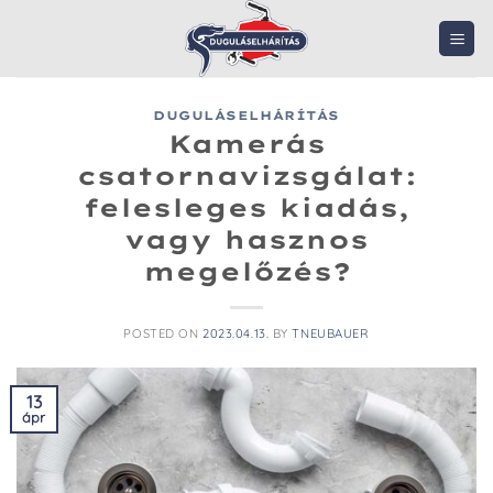
Skip
to
content
DUGULÁSELHÁRÍTÁS
Kamerás
csatornavizsgálat:
felesleges kiadás,
vagy hasznos
megelőzés?
POSTED ON
2023.04.13.
BY
TNEUBAUER
13
ápr