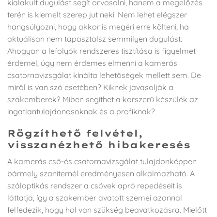
kialakult dugulást segít orvosolni, hanem a megelőzés
terén is kiemelt szerep jut neki. Nem lehet elégszer
hangsúlyozni, hogy akkor is megéri erre költeni, ha
aktuálisan nem tapasztalsz semmilyen dugulást.
Ahogyan a lefolyók rendszeres tisztítása is figyelmet
érdemel, úgy nem érdemes elmenni a kamerás
csatornavizsgálat kínálta lehetőségek mellett sem. De
miről is van szó esetében? Kiknek javasolják a
szakemberek? Miben segíthet a korszerű készülék az
ingatlantulajdonosoknak és a profiknak?
Rögzíthető felvétel,
visszanézhető hibakeresés
A kamerás cső-és csatornavizsgálat tulajdonképpen
bármely szaniternél eredményesen alkalmazható. A
száloptikás rendszer a csövek apró repedéseit is
láttatja, így a szakember avatott szemei azonnal
felfedezik, hogy hol van szükség beavatkozásra. Mielőtt