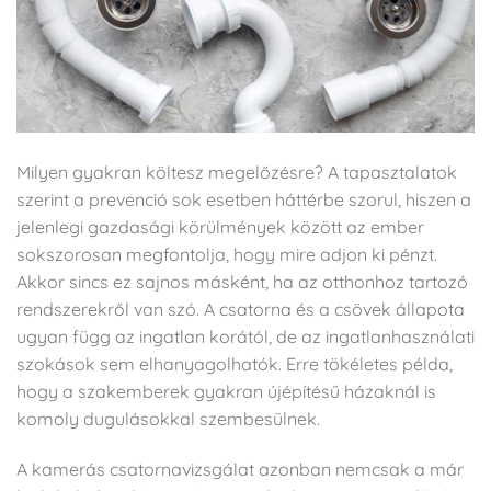
Milyen gyakran költesz megelőzésre? A tapasztalatok
szerint a prevenció sok esetben háttérbe szorul, hiszen a
jelenlegi gazdasági körülmények között az ember
sokszorosan megfontolja, hogy mire adjon ki pénzt.
Akkor sincs ez sajnos másként, ha az otthonhoz tartozó
rendszerekről van szó. A csatorna és a csövek állapota
ugyan függ az ingatlan korától, de az ingatlanhasználati
szokások sem elhanyagolhatók. Erre tökéletes példa,
hogy a szakemberek gyakran újépítésű házaknál is
komoly dugulásokkal szembesülnek.
A kamerás csatornavizsgálat azonban nemcsak a már