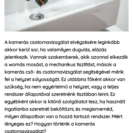
A kamerás csatornavizsgálat elvégzésére leginkább
akkor kerül sor, ha valamilyen dugulás, elázás
jelentkezik. Vannak szakemberek, akik azonnal elkezdik
a womás mosást, a mechanikus tisztítást, mások a
kamerás cső- és csatornavizsgálat segítségével mérik
fel a helyzet súlyosságát. Ez utóbbira főként akkor van
szükség, ha nem egyértelmű a helyzet, vagy a teljes
rendszer állapotával szeretnénk tisztában lenni. Ez
egyébként akkor is kitűnő szolgálatot tesz, ha használt
ingatlanba szeretnél beköltözni, és megismernéd,
milyen állapotban van a hozzá tartozó rendszer. Miért
lényeges ez? Hogyan történik a kamerás
csatornavizsgálat?