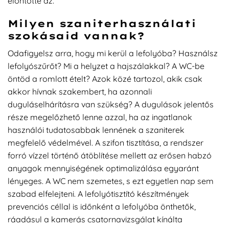
elöntötte az.
Milyen szaniterhasználati
szokásaid vannak?
Odafigyelsz arra, hogy mi kerül a lefolyóba? Használsz
lefolyószűrőt? Mi a helyzet a hajszálakkal? A WC-be
öntöd a romlott ételt? Azok közé tartozol, akik csak
akkor hívnak szakembert, ha azonnali
duguláselhárításra van szükség? A dugulások jelentős
része megelőzhető lenne azzal, ha az ingatlanok
használói tudatosabbak lennének a szaniterek
megfelelő védelmével. A szifon tisztítása, a rendszer
forró vízzel történő átöblítése mellett az erősen habzó
anyagok mennyiségének optimalizálása egyaránt
lényeges. A WC nem szemetes, s ezt egyetlen nap sem
szabad elfelejteni. A lefolyótisztító készítmények
prevenciós céllal is időnként a lefolyóba önthetők,
ráadásul a kamerás csatornavizsgálat kínálta