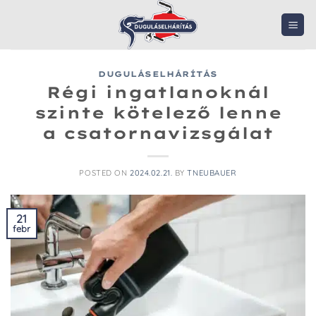
Skip
to
content
DUGULÁSELHÁRÍTÁS
Régi ingatlanoknál
szinte kötelező lenne
a csatornavizsgálat
POSTED ON
2024.02.21.
BY
TNEUBAUER
21
febr