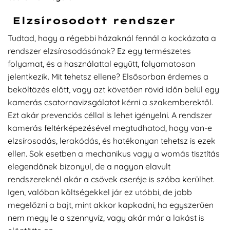
Elzsírosodott rendszer
Tudtad, hogy a régebbi házaknál fennál a kockázata a
rendszer elzsírosodásának? Ez egy természetes
folyamat, és a használattal együtt, folyamatosan
jelentkezik. Mit tehetsz ellene? Elsősorban érdemes a
beköltözés előtt, vagy azt követően rövid időn belül egy
kamerás csatornavizsgálatot kérni a szakemberektől.
Ezt akár prevenciós céllal is lehet igényelni. A rendszer
kamerás feltérképezésével megtudhatod, hogy van-e
elzsírosodás, lerakódás, és hatékonyan tehetsz is ezek
ellen. Sok esetben a mechanikus vagy a womás tisztítás
elegendőnek bizonyul, de a nagyon elavult
rendszereknél akár a csövek cseréje is szóba kerülhet.
Igen, valóban költségekkel jár ez utóbbi, de jobb
megelőzni a bajt, mint akkor kapkodni, ha egyszerűen
nem megy le a szennyvíz, vagy akár már a lakást is